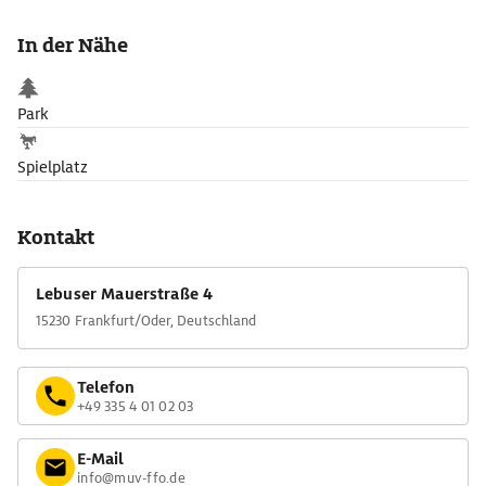
Studium der Rechtswissenschaft fortzusetzen. Im selben Jahr
begann er mit ersten Kompositionen. Heute gilt er als der
In der Nähe
bedeutendste der allesamt hochbegabten Bach-Söhne.
Park
Spielplatz
Kontakt
Lebuser Mauerstraße 4
15230 Frankfurt/Oder, Deutschland
Telefon
+49 335 4 01 02 03
E-Mail
info@muv-ffo.de