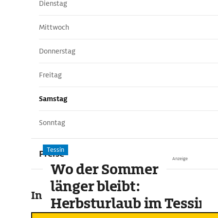
Dienstag
Mittwoch
Donnerstag
Freitag
Samstag
Sonntag
Tessin
Preise
Anzeige
Wo der Sommer
länger bleibt:
In der Umgebung
Herbsturlaub im Tessin