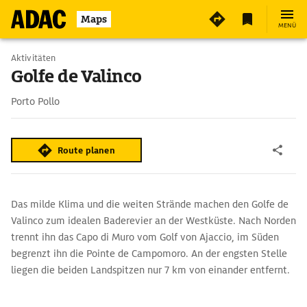
Maps
MENÜ
Aktivitäten
Golfe de Valinco
Porto Pollo
Route planen
Das milde Klima und die weiten Strände machen den Golfe de
Valinco zum idealen Baderevier an der Westküste. Nach Norden
trennt ihn das Capo di Muro vom Golf von Ajaccio, im Süden
begrenzt ihn die Pointe de Campomoro. An der engsten Stelle
liegen die beiden Landspitzen nur 7 km von einander entfernt.
Von der Bucht von Porto Pollo schweift der Blick weit über den
gesamten Golf. Geübte Taucher lockt es 10 m tief in das nasse