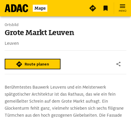
Maps
MENÜ
Ortsbild
Grote Markt Leuven
Leuven
Route planen
Berühmtestes Bauwerk Leuvens und ein Meisterwerk
spätgotischer Architektur ist das Rathaus, das wie ein fein
gemeißelter Schrein auf dem Grote Markt aufragt. Ein
Glockenturm fehlt ganz, vielmehr schieben sich sechs filigrane
Türmchen aus den hoch gezogenen Giebelseiten. Die Fassade
flirrt nur so vor steinernen Bögen, Nischen und Figuren. Sehr
kompakt präsentiert sich dagegen die spätgotische Sint-