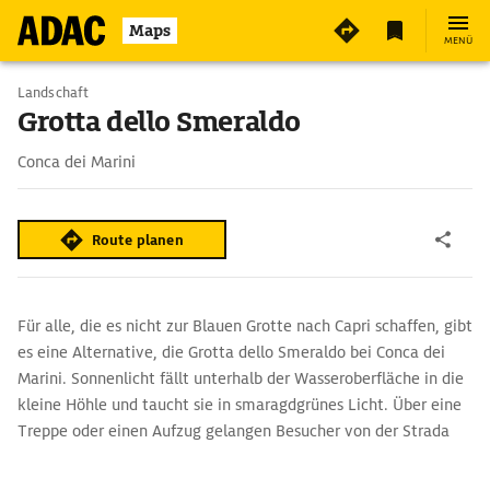
Maps
MENÜ
Landschaft
Grotta dello Smeraldo
Conca dei Marini
Route planen
Für alle, die es nicht zur Blauen Grotte nach Capri schaffen, gibt
es eine Alternative, die Grotta dello Smeraldo bei Conca dei
Marini. Sonnenlicht fällt unterhalb der Wasseroberfläche in die
kleine Höhle und taucht sie in smaragdgrünes Licht. Über eine
Treppe oder einen Aufzug gelangen Besucher von der Strada
Amalfitana zum Bootsableger, mit Ruderbooten geht es dann
hinein in die Grotte. Trotz beeindruckendem Naturschauspiel