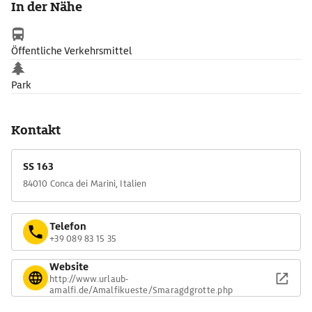
In der Nähe
kommt romantische Stimmung eher nicht auf, dafür ist der
Trubel auch hier viel zu groß.
Die Grotta dello Smeraldo ist auch mit dem Schiff von Amalfi
Öffentliche Verkehrsmittel
oder Positano aus zu erreichen.
Park
Kontakt
SS 163
84010 Conca dei Marini, Italien
Telefon
+39 089 83 15 35
Website
http://www.urlaub-
amalfi.de/Amalfikueste/Smaragdgrotte.php