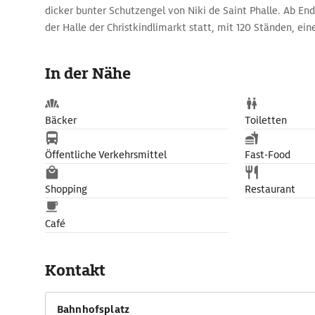
dicker bunter Schutzengel von Niki de Saint Phalle. Ab En
der Halle der Christkindlimarkt statt, mit 120 Ständen, 
voller Swarovski-Kristalle und einer Licht-Show an der Fa
dem Bahnhof zeigt Alfred Escher, den Bankier, Staatsman
In der Nähe
modernen Schweiz.
Bäcker
Toiletten
Öffentliche Verkehrsmittel
Fast-Food
Shopping
Restaurant
Café
Kontakt
Bahnhofsplatz