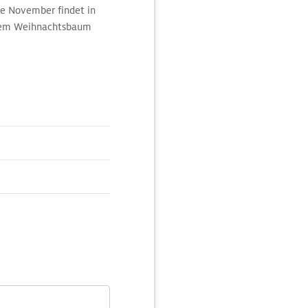
de November findet in
einem Weihnachtsbaum
ssade. Das Denkmal vor
n und Mitbegründer der