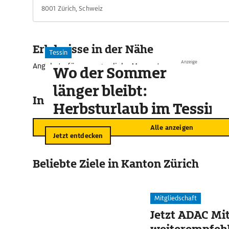
8001 Zürich, Schweiz
Erlebnisse in der Nähe
Tessin
Anzeige
Angebote für unvergessliche Momente
Wo der Sommer
länger bleibt:
In der Umgebung
Herbsturlaub im Tessin
Alle anzeigen
Jetzt entdecken
Beliebte Ziele in Kanton Zürich
Mitgliedschaft
Jetzt ADAC Mit