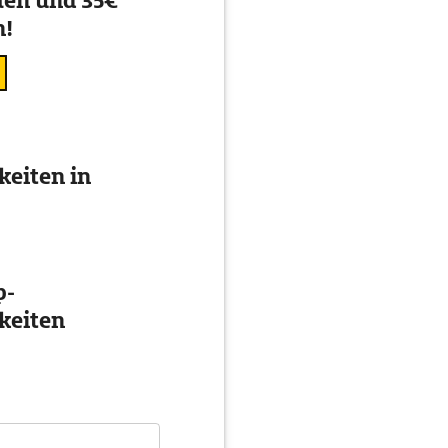
en und 35€
n!
eiten in
p-
keiten