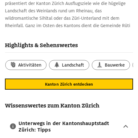
präsentiert der Kanton Zürich Ausflugsziele wie die hügelige
Landschaft des Weinlands rund um Rheinau, das
wildromantische Sihltal oder das Züri-Unterland mit dem
Rheinfall. Ganz im Osten des Kantons dient die Gemeinde Rüti
als idealer Ausgangspunkt für Wanderungen ins Oberland.
Perfekt für Familien ist der Rundwanderweg bis zum
Highlights & Sehenswertes
Laufenbach-Wasserfall. Einen wunderbaren Kontrast bilden die
kulturellen Highlights der lebhaften Metropole Zürich. Die
Karte des Kantons Zürich überrascht mit vielfältigen
Aktivitäten
Landschaft
Bauwerke
Erlebnissen – Reisende können jeden Tag eine neue Route
planen.
Kanton Zürich entdecken
Kanton Zürich-Reisetipps: charmante Orte
Die Region wartet im Reiseführer mit verschiedenen
Sehenswürdigkeiten auf: Schloss Kyburg lässt sich perfekt bei
Wissenswertes zum Kanton Zürich
einer kleinen Wanderung erkunden. Andelfingen ist mit seinen
malerischen Riegelhäusern am Hang, der historischen Brücke
Unterwegs in der Kantonshauptstadt
und dem Schloss einen Besuch wert. Die Gemeinde Pfäffikon
Zürich: Tipps
punktet mit einem Römerkastell aus dem 3. Jahrhundert und