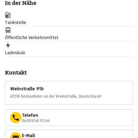
In der Nähe
Kulturen - im März eine rosa Blütenpracht und zur Weinlese
werden auch die Mandeln geerntet.
Tankstelle
Öffentliche Verkehrsmittel
Ladesäule
Kontakt
Weinstraße 91b
67278 Bockenheim an der Weinstraße, Deutschland
Telefon
06359/40 92 64
E-Mail