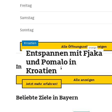
Freitag
Samstag
Sonntag
Kroatien
Alle Öffnungszeiten anzeigen
Anzeige
Entspannen mit Fjaka
und Pomalo in
In der Umgebung
Kroatien
Alle anzeigen
Jetzt mehr erfahren!
Beliebte Ziele in Bayern