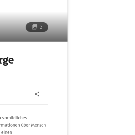
2
rge
 vorbildliches
formationen über Mensch
 einen