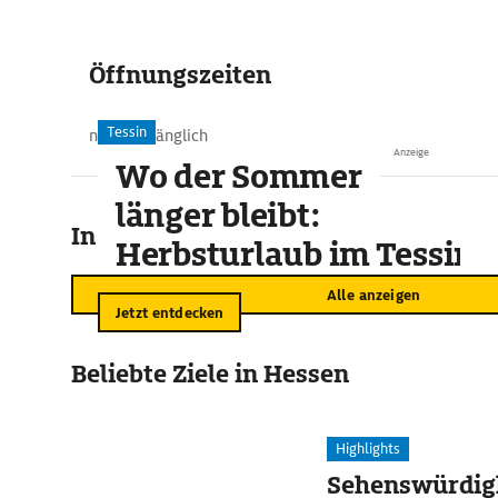
Öffnungszeiten
Tessin
nicht zugänglich
Anzeige
Wo der Sommer
länger bleibt:
In der Umgebung
Herbsturlaub im Tessin
Alle anzeigen
Jetzt entdecken
Beliebte Ziele in Hessen
Highlights
Sehenswürdigk