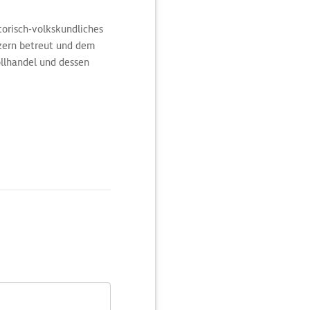
torisch-volkskundliches
tzern betreut und dem
llhandel und dessen