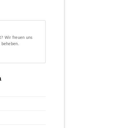
t? Wir freuen uns
m beheben.
m