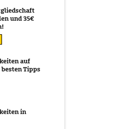
gliedschaft
en und 35€
n!
eiten auf
 besten Tipps
eiten in