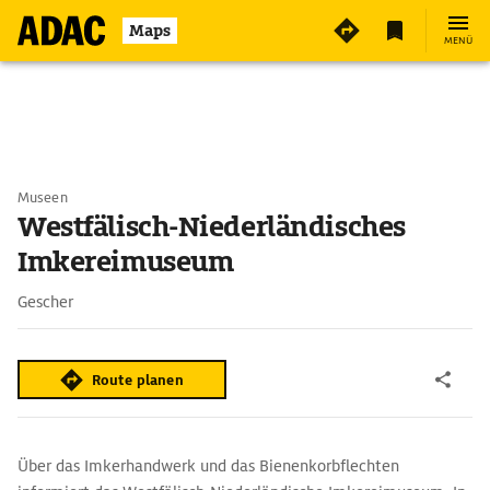
Maps
MENÜ
Museen
Westfälisch-Niederländisches
Imkereimuseum
Gescher
Route planen
Über das Imkerhandwerk und das Bienenkorbflechten