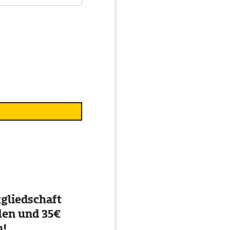
gliedschaft
en und 35€
n!