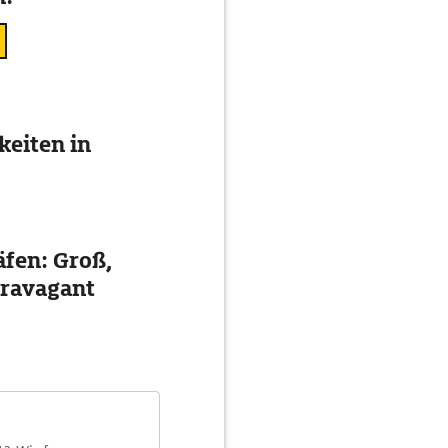
eiten in
äfen: Groß,
travagant