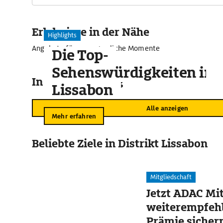
Erlebnisse in der Nähe
Highlights
Angebote für unvergessliche Momente
Die Top-
Sehenswürdigkeiten in
In der Umgebung
Lissabon
Alle anzeigen
Mehr erfahren
Beliebte Ziele in Distrikt Lissabon
Mitgliedschaft
Jetzt ADAC Mit
weiterempfehl
Prämie sicher