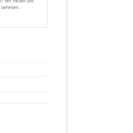
t? Wir freuen uns
m beheben.