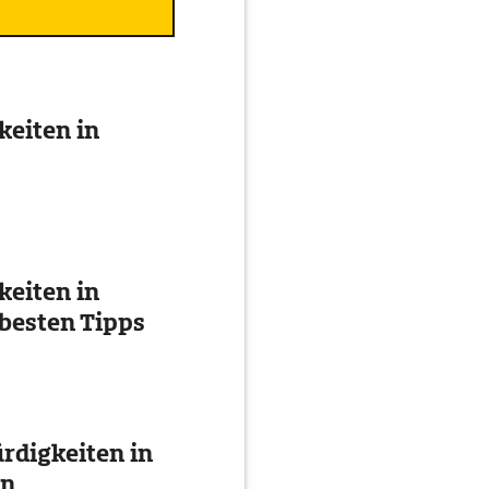
eiten in
eiten in
besten Tipps
digkeiten in
en