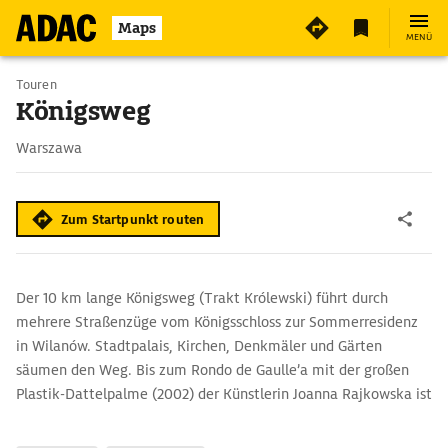
Maps
MENÜ
Touren
Königsweg
Warszawa
Zum Startpunkt routen
Der 10 km lange Königsweg (Trakt Królewski) führt durch
mehrere Straßenzüge vom Königsschloss zur Sommerresidenz
in Wilanów. Stadtpalais, Kirchen, Denkmäler und Gärten
säumen den Weg. Bis zum Rondo de Gaulle’a mit der großen
Plastik-Dattelpalme (2002) der Künstlerin Joanna Rajkowska ist
nur Bussen, Taxis und Radlern die Durchfahrt erlaubt.
An der ul. Krakowskie Przedmieście (Krakauer-Vorstadt-Straße)