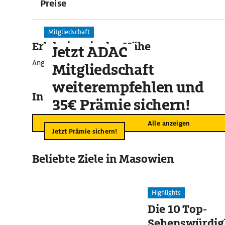
Preise
Mitgliedschaft
Erlebnisse in der Nähe
Jetzt ADAC
Angebote für unvergessliche Momente
Mitgliedschaft
weiterempfehlen und
In der Umgebung
35€ Prämie sichern!
Alle anzeigen
Jetzt Prämie sichern!
Beliebte Ziele in Masowien
Highlights
Die 10 Top-
Sehenswürdigk