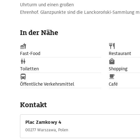
Uhrturm und einen großen
Ehrenhof. Glanzpunkte sind die Lanckoroński-Sammlung 
sowie die Großen
und die Königlichen Apartments. Letztere bergen auch den
In der Nähe
Warschau-Ansichten des venezianischen Hofmalers Bernard
Canaletto (1720–80), die nach dem Zweiten Weltkrieg als V
Rekonstruktion der Altstadt dienten.
Fast-Food
Restaurant
Toiletten
Shopping
Öffentliche Verkehrsmittel
Café
Kontakt
Plac Zamkowy 4
00277 Warszawa, Polen