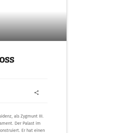
oss
idenz, als Zygmunt III.
lament. Der Palast im
nstruiert. Er hat einen