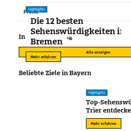
Highlights
Preise
Die 12 besten
Sehenswürdigkeiten in
In der Umgebung
Bremen
Alle anzeigen
Mehr erfahren
Beliebte Ziele in Bayern
Highlights
Top-Sehenswür
Trier entdeck
Mehr erfahren