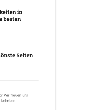
eiten in
e besten
önste Seiten
t? Wir freuen uns
m beheben.