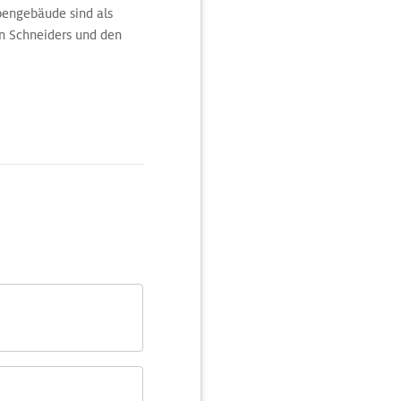
bengebäude sind als
n Schneiders und den
tails über Levis
e ersten Jahre in New
em die Jeans sind, die
e. Ausgewählte Stücke
 machen Veränderungen,