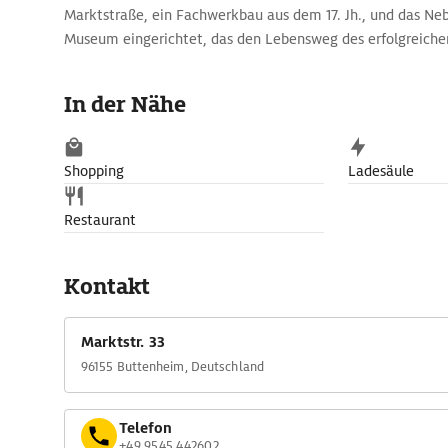
Marktstraße, ein Fachwerkbau aus dem 17. Jh., und das Ne
Museum eingerichtet, das den Lebensweg des erfolgreiche
Kult um die Jeans dokumentiert. Man erfährt zahlreiche De
familiäre und soziale Herkunft, seine Auswanderung und di
In der Nähe
York. Ausführlich thematisiert werden auch der Stoff, aus d
blaue Farbe und die Erfolgsgeschichte der berühmten Hos
der europaweit bedeutensten Jeans-Sammlung von Levi's
Shopping
Ladesäule
aber auch die Zeitlosigkeit der Jeans anschaulich.
Restaurant
Kontakt
Marktstr. 33
96155 Buttenheim, Deutschland
Telefon
+49 9545 442602