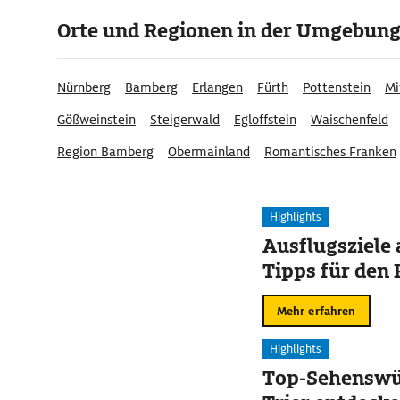
Orte und Regionen in der Umgebun
Nürnberg
Bamberg
Erlangen
Fürth
Pottenstein
Mi
Gößweinstein
Steigerwald
Egloffstein
Waischenfeld
Region Bamberg
Obermainland
Romantisches Franken
Stadtregion Nürnberg
Highlights
Ausflugsziele
Tipps für den 
Mehr erfahren
Highlights
Top-Sehenswür