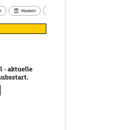
e
Museen
Ortsbild
Touren
Ges
 - aktuelle
ubsstart.