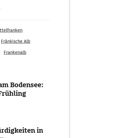
g
ttelfranken
Fränkische Alb
Frankenalb
 am Bodensee:
Frühling
digkeiten in