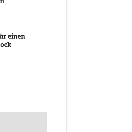
en
ür einen
tock