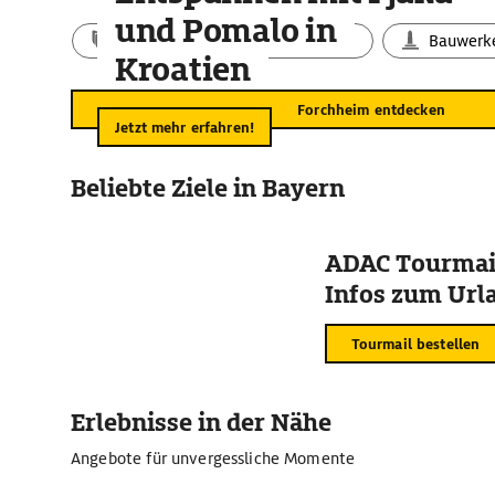
und Pomalo in
Aktivitäten
Landschaft
Bauwerk
Kroatien
Forchheim entdecken
Jetzt mehr erfahren!
Beliebte Ziele in Bayern
ADAC Tourmail
Infos zum Urla
Tourmail bestellen
Erlebnisse in der Nähe
Angebote für unvergessliche Momente