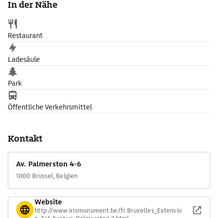
In der Nähe
geführter Dreieckserker, eiserne Säulchen als sichtbare
Konstruktionselemente der vorgehängten Fassade und florale
Kringel als Dekor zwischen den Etagen. Heute zählt das
Restaurant
Jugendstilbauwerk zum UNESCO-Weltkulturerbe.
Ladesäule
Park
Öffentliche Verkehrsmittel
Kontakt
Av. Palmerston 4-6
1000 Brüssel, Belgien
Website
http://www.irismonument.be/fr.Bruxelles_Extensio