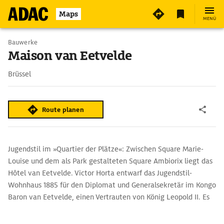
5
Maps
MENÜ
Bauwerke
Maison van Eetvelde
Brüssel
Route planen
Jugendstil im »Quartier der Plätze«: Zwischen Square Marie-
Louise und dem als Park gestalteten Square Ambiorix liegt das
Hôtel van Eetvelde. Victor Horta entwarf das Jugendstil-
Wohnhaus 1885 für den Diplomat und Generalsekretär im Kongo
Baron van Eetvelde, einen Vertrauten von König Leopold II. Es
lässt Hortas Einfallsreichtum erkennen: spangenförmige
Oberlichter, Ornamente über den Fenstern, ein über alle Etagen