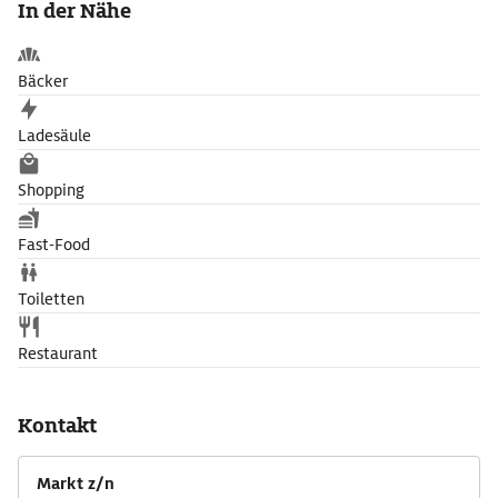
In der Nähe
Frittenverkäufer, Senegalese oder als Boxer. Mehr als 300
Kostüme trug er bisher, sie alle sind ausgestellt.
Bäcker
Ladesäule
Shopping
Fast-Food
Toiletten
Restaurant
Kontakt
Markt z/n