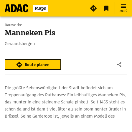
Maps
MENÜ
Bauwerke
Manneken Pis
Geraardsbergen
Route planen
Die größte Sehenswürdigkeit der Stadt befindet sich am
Treppenaufgang des Rathauses: Ein leibhaftiges Manneken Pis,
das munter in eine steinerne Schale pinkelt. Seit 1455 steht es
schon da und ist damit viel älter als sein prominenter Bruder in
Brüssel. Seine Garderobe ist, jeweils an einem Modell des
Knaben, im Manneken Pis Museum im Tourismusbüro zu
bewundern. Da steht er z.B. als Rubens, als Radrennfahrer,