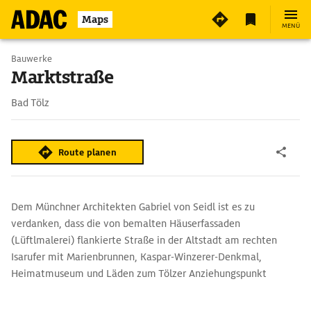
Maps
MENÜ
Bauwerke
Marktstraße
Bad Tölz
Route planen
Dem Münchner Architekten Gabriel von Seidl ist es zu
verdanken, dass die von bemalten Häuserfassaden
(Lüftlmalerei) flankierte Straße in der Altstadt am rechten
Isarufer mit Marienbrunnen, Kaspar-Winzerer-Denkmal,
Heimatmuseum und Läden zum Tölzer Anziehungspunkt
geworden ist. Anfangs dieses Jahrhunderts ließ er die
Bürgerhäuser einfühlsam restaurieren.