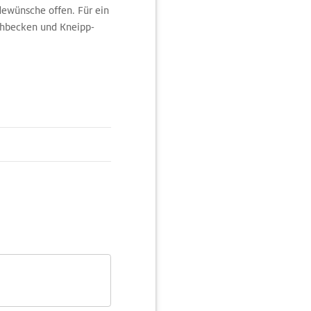
ewünsche offen. Für ein
chbecken und Kneipp-
 ruhiges Plätzchen zum
en.