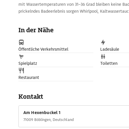
mit Wassertemperaturen von 31–36 Grad bleiben keine Bad
prickelndes Badeerlebnis sorgen Whirlpool, Kaltwassertau
Anlage. Und für Zwischendurch finden Besucher immer ein
Lesen, Sonnenbaden oder für ein kurzes Erholungsschläfch
In der Nähe
Öffentliche Verkehrsmittel
Ladesäule
Spielplatz
Toiletten
Restaurant
Kontakt
Am Hexenbuckel 1
71009 Böblingen, Deutschland