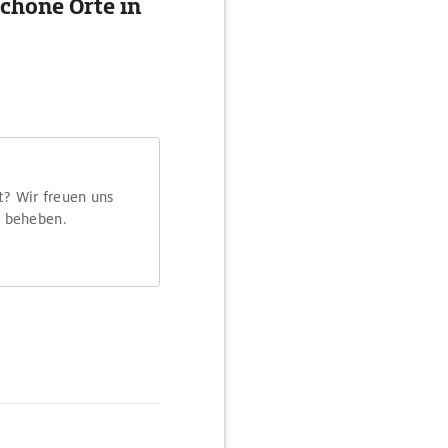
chöne Orte in
t? Wir freuen uns
m beheben.