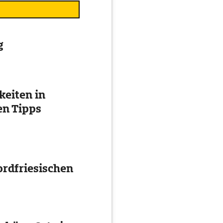
g
eiten in
en Tipps
ordfriesischen