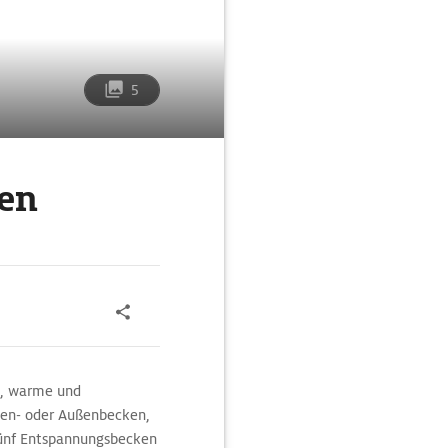
5
gen
e, warme und
nen- oder Außenbecken,
fünf Entspannungsbecken