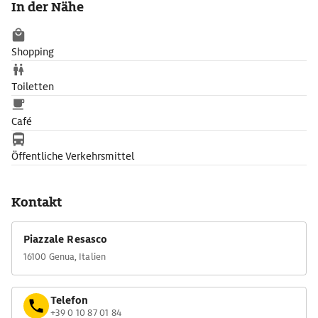
In der Nähe
auch manchmal ein Fünkchen Ironie sind bei der Betrachtung
der oft sehr realistisch anmutenden Skulpturen spürbar. Vor
Jahren wurde die Kuppel der Cappella dei Suffragi komplett
Shopping
restauriert.
Toiletten
Café
Öffentliche Verkehrsmittel
Kontakt
Piazzale Resasco
16100 Genua, Italien
Telefon
+39 0 10 87 01 84