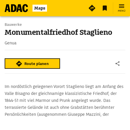
Maps
MENÜ
Bauwerke
Monumentalfriedhof Staglieno
Genua
Route planen
Im nordöstlich gelegenen Vorort Staglieno liegt am Anfang des
Valle Bisagno der gleichnamige klassizistische Friedhof, der
1844-51 mit viel Marmor und Prunk angelegt wurde. Das
terrassierte Gelände ist auch ohne Grabstätten berühmter
Persönlichkeiten (ausgenommen Giuseppe Mazzini, der
Genueser Kämpfer für die Einheit Italiens) beeindruckend und
spannend. Viel Prunk, ein Hauch von Frivolität und Erotik sowie