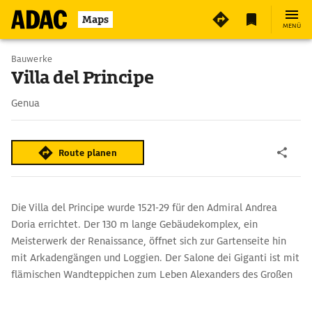
Maps
MENÜ
Bauwerke
Villa del Principe
Genua
Route planen
Die Villa del Principe wurde 1521-29 für den Admiral Andrea
Doria errichtet. Der 130 m lange Gebäudekomplex, ein
Meisterwerk der Renaissance, öffnet sich zur Gartenseite hin
mit Arkadengängen und Loggien. Der Salone dei Giganti ist mit
flämischen Wandteppichen zum Leben Alexanders des Großen
geschmückt, das Deckengmälde schildert den Gigantensturz.
Weitere Prachträume sind Sala della Principessa, Sala di Furio