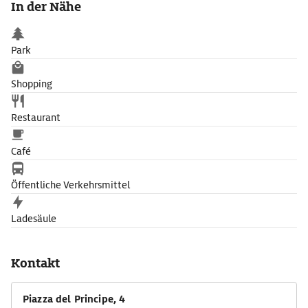
In der Nähe
Camillo und Galleria Aurea. Blickfang im Garten ist ein von
einer Statue des Meeresgottes Neptun gekrönter Brunnen.
Park
Shopping
Restaurant
Café
Öffentliche Verkehrsmittel
Ladesäule
Kontakt
Piazza del Principe, 4