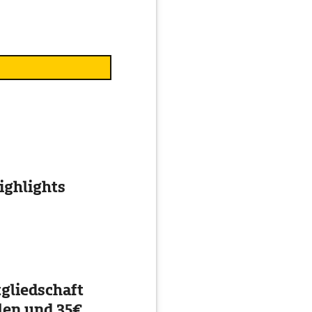
ghlights
gliedschaft
en und 35€