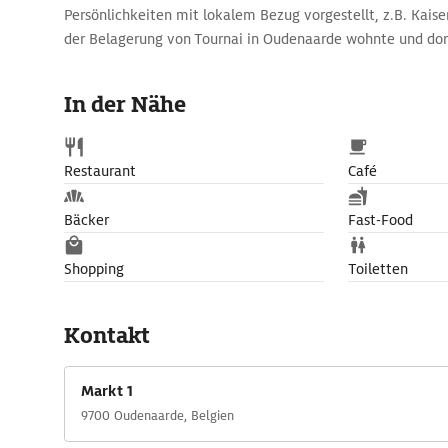
Persönlichkeiten mit lokalem Bezug vorgestellt, z.B. Kaise
der Belagerung von Tournai in Oudenaarde wohnte und dor
Tochter zeugte, Adriaan Brouwer, der in Oudenaarde gebo
Volkszenen oder Ludwig XIV., der bei Ooudenarde eine Schl
In der Nähe
Räume zeigen Exemplare der herausragenden, feinen Oud
Silberschmiedekunst und 15 Meisterwerke der berühmten 
Wandteppiche. Die Verdüren mit ihrer grünblauen Färbung
Restaurant
Café
begehrt, im Restaurierungsstudio für Wandteppiche im 2. 
Vorführungen statt.
Bäcker
Fast-Food
Shopping
Toiletten
Kontakt
Markt 1
9700 Oudenaarde, Belgien