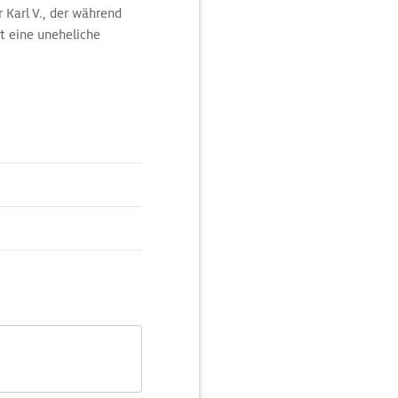
r Karl V., der während
t eine uneheliche
rene Maler von
acht verlor. Weitere
enaarder
Oudenaarder
 waren in ganz Europa
Stock finden