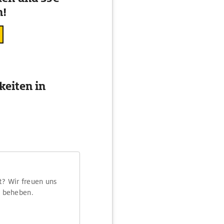
n!
eiten in
t? Wir freuen uns
m beheben.