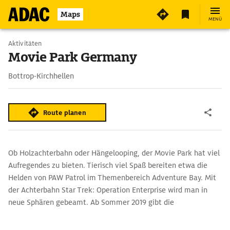
6
Maps
MENÜ
Aktivitäten
Movie Park Germany
Bottrop-Kirchhellen
Route planen
Ob Holzachterbahn oder Hängelooping, der Movie Park hat viel
Aufregendes zu bieten. Tierisch viel Spaß bereiten etwa die
Helden von PAW Patrol im Themenbereich Adventure Bay. Mit
der Achterbahn Star Trek: Operation Enterprise wird man in
neue Sphären gebeamt. Ab Sommer 2019 gibt die
geheimnisvolle Area 51 Einblicke in übernatürliche
Lebensformen.