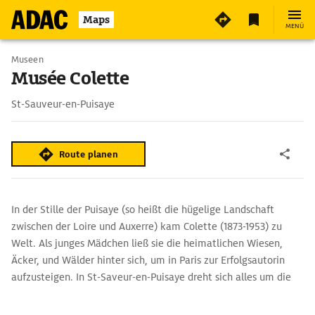
3
Maps
MENÜ
Museen
Musée Colette
St-Sauveur-en-Puisaye
Route planen
In der Stille der Puisaye (so heißt die hügelige Landschaft
zwischen der Loire und Auxerre) kam Colette (1873-1953) zu
Welt. Als junges Mädchen ließ sie die heimatlichen Wiesen,
Äcker, und Wälder hinter sich, um in Paris zur Erfolgsautorin
aufzusteigen. In St-Saveur-en-Puisaye dreht sich alles um die
berühmte Tochter des Orts. Die Straße ihrer Kindheit heißt Rue
Colette.