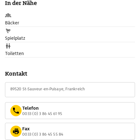
In der Nähe
Das Schloss ist heute das Musée Colette. Zu sehen sind das rote
Schlafzimmer der Autorin und der Salon ihrer Wohnung im
Pariser Palais-Royal. Aus einem Lautsprecher tönt ihre Stimme,
Bäcker
unverwechselbar wegen des burgundischen Akzents, der jedes
»R« kräftig rollen lässt.
Spielplatz
Toiletten
Kontakt
89520 St-Sauveur-en-Puisaye, Frankreich
Telefon
0033 (0) 3 86 45 61 95
Fax
0033 (0) 3 86 45 55 84