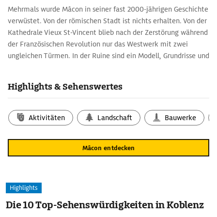
Mehrmals wurde Mâcon in seiner fast 2000-jährigen Geschichte
verwüstet. Von der römischen Stadt ist nichts erhalten. Von der
Kathedrale Vieux St-Vincent blieb nach der Zerstörung während
der Französischen Revolution nur das Westwerk mit zwei
ungleichen Türmen. In der Ruine sind ein Modell, Grundrisse und
Architekturfragmente zu sehen.
Auf der Place aux Herbes steht die Maison des Bois (1510). Sie
Highlights & Sehenswertes
wurde komplett aus Holz errichtet und ist mit zahlreichen
Holzfigürchen verziert, die teils grotesk, teils anzüglich
anmuten. Auf dem Platz findet auch der Wochenmarkt statt
Aktivitäten
Landschaft
Bauwerke
(Di–Sa).
Der schönste Blick auf die Altstadt bietet sich von der barocken
Mâcon entdecken
St-Laurent-Brücke, die über die Saône in den Stadtteil St-
Laurent führt.
Weithin sichtbar ist die Kuppel der Apothicairerie de l‘Hôtel-
Dieu. Im Innern der Apotheke sind Holzvertäfelungen im Louis-
Highlights
XV-Stil und Kermikgefäße erhalten.
Die 10 Top-Sehenswürdigkeiten in Koblenz
In der neuen Kathedrale St-Vincent wurde 1869 die Totenmesse