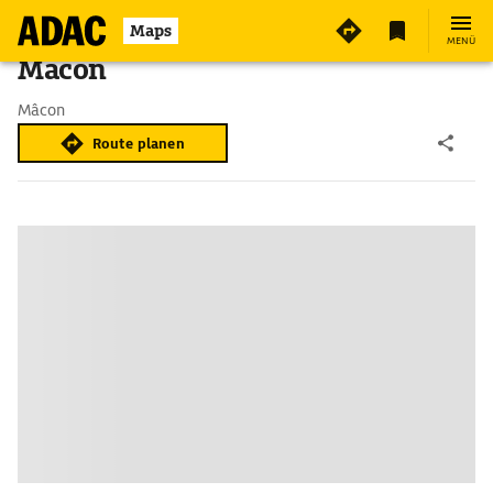
Maps
MENÜ
Mâcon
Mâcon
Route planen