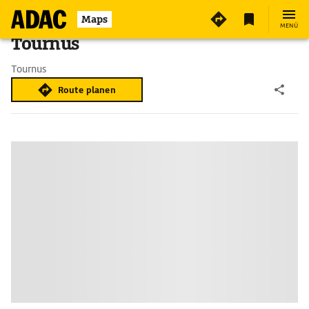
Maps
MENÜ
Tournus
Tournus
Route planen