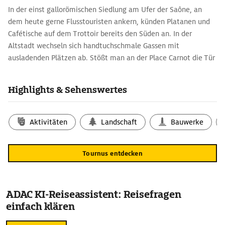
In der einst gallorömischen Siedlung am Ufer der Saône, an
dem heute gerne Flusstouristen ankern, künden Platanen und
Cafétische auf dem Trottoir bereits den Süden an. In der
Altstadt wechseln sich handtuchschmale Gassen mit
ausladenden Plätzen ab. Stößt man an der Place Carnot die Tür
zum Haus Nr. 12 auf, gelangt man zum Renaissancehof des
Hôtel de Sagy.
Highlights & Sehenswertes
Aktivitäten
Landschaft
Bauwerke
Tournus entdecken
ADAC KI-Reiseassistent: Reisefragen
einfach klären