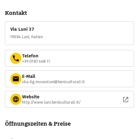
Hafenstadt immer mehr, sodass sie Anfang des 13. Jh. von den
Bewohnern aufgegeben wurde.
Kontakt
Die exakt rechtwinklig angelegte Stadt mit Forum, Tempel und
Kapitol ist heute eine der wichtigsten Ausgrabungsstätten
Via Luni 37
Norditaliens. Das Museum in seiner Mitte zeigt die Funde,
19034 Luni, Italien
darunter Statuen, Keramik und Münzen, sowie die
Rekonstruktion eines Speisezimmers. Am besten erhalten ist
das 6000 Zuschauer fassende Amphitheater, das etwas
Telefon
außerhalb liegt.
+39 0187 668 11
E-Mail
sba-lig.museoluni@beniculturali.it
Website
http://www.luni.beniculturali.it/
Öffnungszeiten & Preise