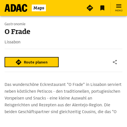
Maps
MENÜ
Gastronomie
O Frade
Lissabon
Route planen
Das wunderschöne Eckrestaurant "O Frade" in Lissabon serviert
neben köstlichen Petiscos - den traditionellen, portugiesischen
Vorspeisen und Snacks - eine kleine Auswahl an
Reisgerichten und Rezepten aus der Alentejo-Region. Die
beiden Geschäftspartner sind gleichzeitig Cousins, die das "O
Frade" nach dem gleichnamigen Restaurant der Großeltern im
Alentejo benannten. Den Gast erwartet ein dekoratives