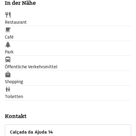
In der Nähe
Ambiente, modern interpretierte Familienrezepte und eine
fantastische Auswahl an portugiesischen Weinen.
Restaurant
Café
Park
Öffentliche Verkehrsmittel
Shopping
Toiletten
Kontakt
Calçada da Ajuda 14