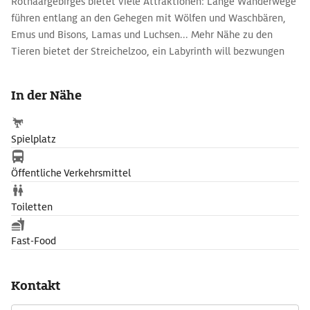
Rothaargebirges bietet viele Attraktionen: Lange Wanderwege
führen entlang an den Gehegen mit Wölfen und Waschbären,
Emus und Bisons, Lamas und Luchsen... Mehr Nähe zu den
Tieren bietet der Streichelzoo, ein Labyrinth will bezwungen
werden. Zum ordentlichen Austoben warten Rutschen,
Riesentrampolin, Hüpfkissen, Kettcarbahn und vieles mehr. Auf
In der Nähe
der Liegewiese ist das Picknicken erlaubt.
Spielplatz
Öffentliche Verkehrsmittel
Toiletten
Fast-Food
Kontakt