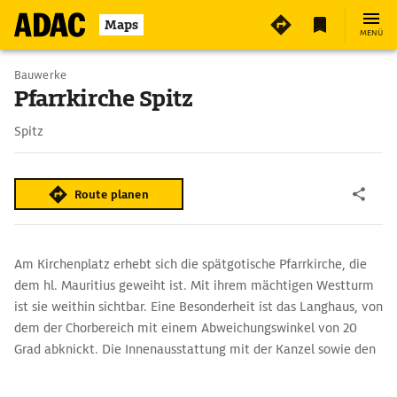
3
Maps
MENÜ
Bauwerke
Pfarrkirche Spitz
Spitz
Route planen
Am Kirchenplatz erhebt sich die spätgotische Pfarrkirche, die
dem hl. Mauritius geweiht ist. Mit ihrem mächtigen Westturm
ist sie weithin sichtbar. Eine Besonderheit ist das Langhaus, von
dem der Chorbereich mit einem Abweichungswinkel von 20
Grad abknickt. Die Innenausstattung mit der Kanzel sowie den
Hoch- und Seitenaltären stammt überwiegend aus der
Barockzeit.