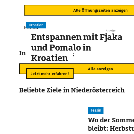
Alle Öffnungszeiten anzeigen
Kroatien
Preise
Anzeige
Entspannen mit Fjaka
und Pomalo in
In der Umgebung
Kroatien
Alle anzeigen
Jetzt mehr erfahren!
Beliebte Ziele in Niederösterreich
Tessin
Wo der Somme
bleibt: Herbst