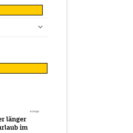
Anzeige
r länger
urlaub im