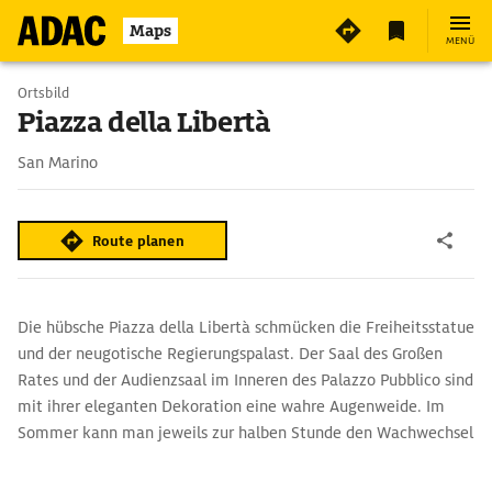
Maps
MENÜ
Ortsbild
Piazza della Libertà
San Marino
Route planen
Die hübsche Piazza della Libertà schmücken die Freiheitsstatue
und der neugotische Regierungspalast. Der Saal des Großen
Rates und der Audienzsaal im Inneren des Palazzo Pubblico sind
mit ihrer eleganten Dekoration eine wahre Augenweide. Im
Sommer kann man jeweils zur halben Stunde den Wachwechsel
der Garde in ihren farbenprächtigen Uniformen beobachten.