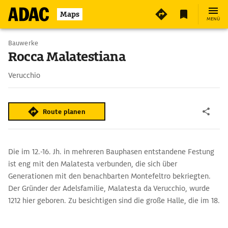
Maps
MENÜ
Bauwerke
Rocca Malatestiana
Verucchio
Route planen
Die im 12.-16. Jh. in mehreren Bauphasen entstandene Festung
ist eng mit den Malatesta verbunden, die sich über
Generationen mit den benachbarten Montefeltro bekriegten.
Der Gründer der Adelsfamilie, Malatesta da Verucchio, wurde
1212 hier geboren. Zu besichtigen sind die große Halle, die im 18.
Jh. ein Theater beherbergte, und das Verlies im Keller. Grandios
ist die Aussicht auf das Marecchio-Tal und auf das Meer.