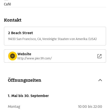
Karussell oder The Flyer vergnügen. Nicht nur bei schlechtem
Café
Wetter lohnt es sich die mitreißende 7D Ride Experience. Ganz
am Ende wartet mit etwas Glück eine der ungewöhnlichsten
und zugleich bekanntesten Attraktionen von San Francisco:
Kontakt
eine Kolonie kalifornischer Seelöwen.
2 Beach Street
94133 San Francisco, CA, Vereinigte Staaten von Amerika (USA)
Website
http://www.pier39.com/
Öffnungszeiten
1. Mai
bis 30. September
Montag
10:00 bis 22:00