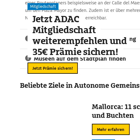
eines Routenplaners beispielsweise an der Calle del Maes
Mitgliedschaft
um den Plaza Mayor zu finden. Zudem ist er über mehrer
Jetzt ADAC
Nahverkehrszüge (Cercanías) erreichbar.
Mitgliedschaft
weiterempfehlen und
Reisetipp: Shopping in der Umgebung
35€ Prämie sichern!
Museen auf dem Stadtplan finden
Jetzt Prämie sichern!
Beliebte Ziele in Autonome Gemeins
Mallorca: 11 s
und Buchten
Mehr erfahren