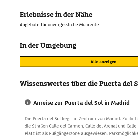
Ein kurzer Fußweg trennt die Puerta del Sol vom
Plaza May
Besucherinnen und Besuchern sofort das Reiterstandbild von 
Erlebnisse in der Nähe
Auge. Unter den Arkaden haben sich außerdem zahlreiche 
Angebote für unvergessliche Momente
Geschäfte niedergelassen. Die ebenfalls nahe gelegene
Pla
befindet sich mitten im lebendigen Stadtviertel Barrio de la
eine hohe Bar- und Restaurantdichte sowie für spanische 
In der Umgebung
Alle anzeigen
Wissenswertes über die Puerta del S
Anreise zur Puerta del Sol in Madrid
Die Puerta del Sol liegt im Zentrum von Madrid. Zu ihr 
die Straßen Calle del Carmen, Calle del Arenal und Calle
Platz ist als Fußgängerzone ausgewiesen. Parkmöglichke