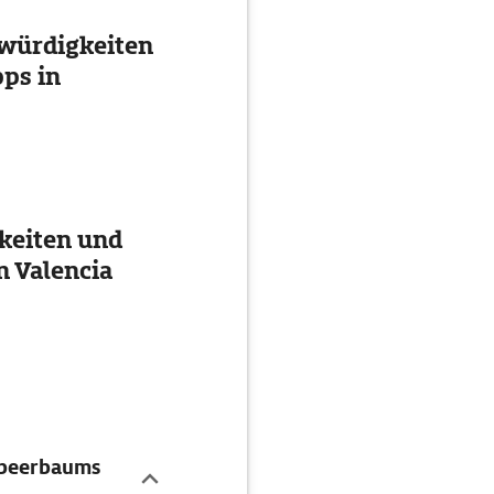
würdigkeiten
ps in
keiten und
n Valencia
dbeerbaums