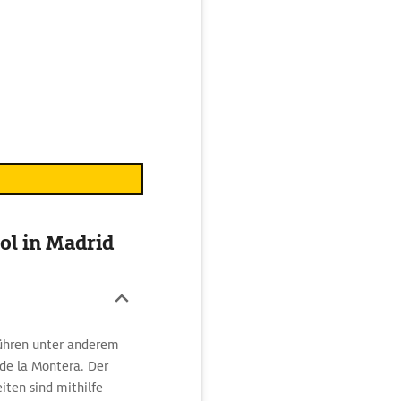
or.
Hier fällt
König Felipe III. ins
Restaurants und
za de Santa Ana
s Letras. Sie ist für
Tapaskultur bekannt.
ol in Madrid
führen unter anderem
 de la Montera. Der
iten sind mithilfe