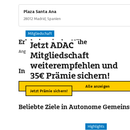
Plaza Santa Ana
28012 Madrid, Spanien
Mitgliedschaft
Erlebnisse in der Nähe
Jetzt ADAC
Angebote für unvergessliche Momente
Mitgliedschaft
weiterempfehlen und
In der Umgebung
35€ Prämie sichern!
Alle anzeigen
Jetzt Prämie sichern!
Beliebte Ziele in Autonome Gemeins
Highlights