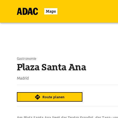
Maps
Gastronomie
Plaza Santa Ana
Madrid
Route planen
Am Platz Santa Ana liegt das Teatro Español, das Tanz- u