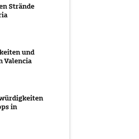
ten Strände
ria
keiten und
n Valencia
würdigkeiten
ps in