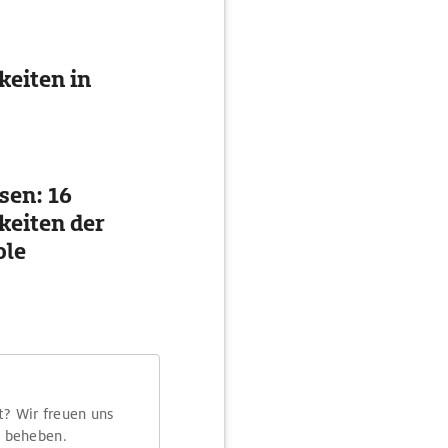
eiten in
sen: 16
eiten der
ole
t? Wir freuen uns
m beheben.