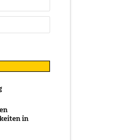
g
ten
eiten in