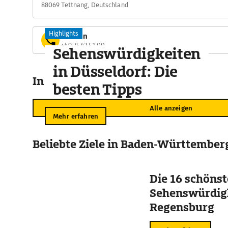
88069 Tettnang, Deutschland
Highlights
Telefon
+49 7542 51 00
Sehenswürdigkeiten
in Düsseldorf: Die
In der Umgebung
besten Tipps
Alle anzeigen
Mehr erfahren
Beliebte Ziele in Baden-Württember
Die 16 schöns
Sehenswürdigk
Regensburg