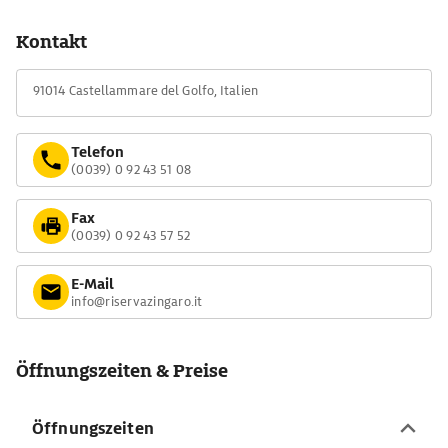
Landschaft, die vor allem im Frühling mit ihren Ginsterbüschen,
Narzissen und unzähligen Wildkräutern in einer wahren Duft-
Kontakt
und Farborgie explodiert.
Auch zum Baden ist der Zingaro ein guter Tipp. Die kleinen
91014 Castellammare del Golfo, Italien
Buchten sind frei von Liegestühlen und Sonnenschirmen,
werden aber regelmäßig gesäubert.
Telefon
(0039) 0 92 43 51 08
Fax
(0039) 0 92 43 57 52
E-Mail
info@riservazingaro.it
Öffnungszeiten & Preise
Öffnungszeiten