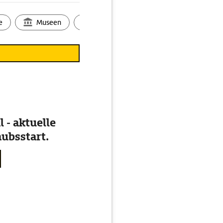
e
Museen
Ortsbild
Touren
Ges
 - aktuelle
ubsstart.