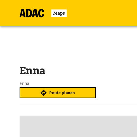
Maps
Enna
Enna
Route planen