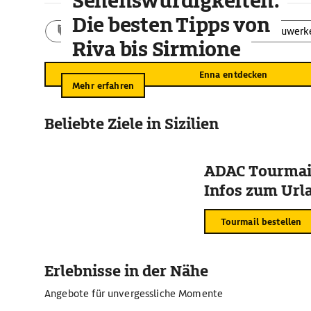
Sehenswürdigkeiten:
Die besten Tipps von
Aktivitäten
Landschaft
Bauwerk
Riva bis Sirmione
Enna entdecken
Mehr erfahren
Beliebte Ziele in Sizilien
ADAC Tourmail
Infos zum Urla
Tourmail bestellen
Erlebnisse in der Nähe
Angebote für unvergessliche Momente