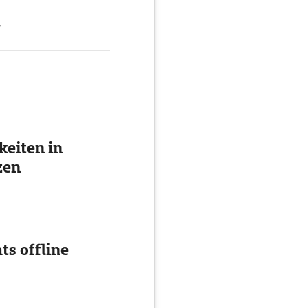
g
eiten in
zen
ts offline