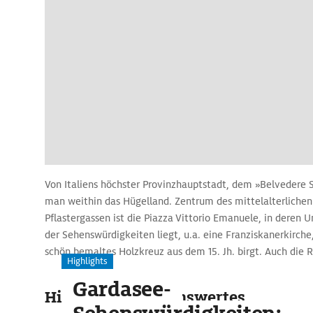
Von Italiens höchster Provinzhauptstadt, dem »Belvedere Si
man weithin das Hügelland. Zentrum des mittelalterlichen
Pflastergassen ist die Piazza Vittorio Emanuele, in deren
der Sehenswürdigkeiten liegt, u.a. eine Franziskanerkirche
schön bemaltes Holzkreuz aus dem 15. Jh. birgt. Auch die R
Highlights
gewaltigen Festung Castello di Lombardia mit 27.000 qm 
Gardasee-
Besuch wert.
Highlights & Sehenswertes