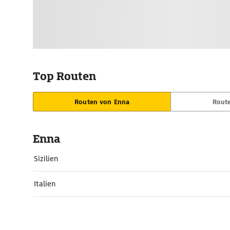
Top Routen
Routen von Enna
Rout
Enna
Sizilien
Italien