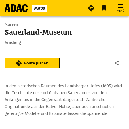
Maps
MENÜ
Museen
Sauerland-Museum
Arnsberg
Route planen
In den historischen Räumen des Landsberger Hofes (1605) wird
die Geschichte des kurkölnischen Sauerlandes von den
Anfängen bis in die Gegenwart dargestellt. Zahlreiche
Originalfunde aus der Balver Höhle, aber auch anschaulich
gefertigte Modelle und Exponate lassen die spannende
Geschichte dieses Landstriches wiedraufleben. Die
Dauerausstellung wurde 2019 um einen Neubau für temporäre