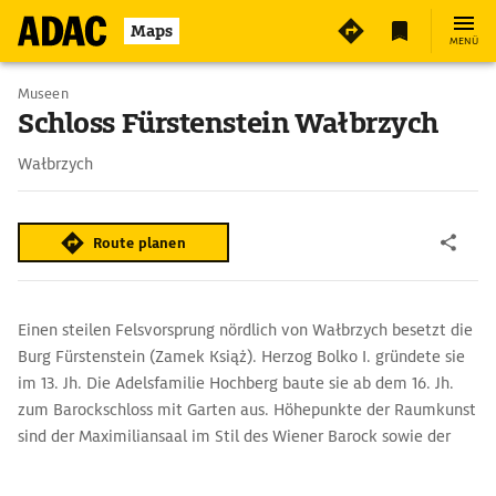
Maps
MENÜ
Museen
Schloss Fürstenstein Wałbrzych
Wałbrzych
Route planen
Einen steilen Felsvorsprung nördlich von Wałbrzych besetzt die
Burg Fürstenstein (Zamek Książ). Herzog Bolko I. gründete sie
im 13. Jh. Die Adelsfamilie Hochberg baute sie ab dem 16. Jh.
zum Barockschloss mit Garten aus. Höhepunkte der Raumkunst
sind der Maximiliansaal im Stil des Wiener Barock sowie der
Weiße und Grüne Saal mit schönem Rokokodekor. Im Park
schmücken Brunnen und Skulpturen die Gartenterrassen. Mit