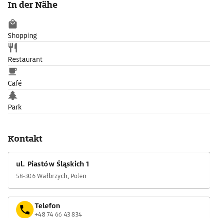
In der Nähe
Führungen geht es auch in das Tunnelsystem (Podziemia
Zamku Książ), das die Nazis ab 1939 unter Schloss und Park
anlegten.
Shopping
Restaurant
Café
Park
Kontakt
ul. Piastów Śląskich 1
58-306 Wałbrzych, Polen
Telefon
+48 74 66 43 834