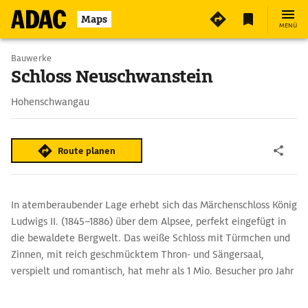
7
Maps
MENÜ
Bauwerke
Schloss Neuschwanstein
Hohenschwangau
Route planen
In atemberaubender Lage erhebt sich das Märchenschloss König
Ludwigs II. (1845–1886) über dem Alpsee, perfekt eingefügt in
die bewaldete Bergwelt. Das weiße Schloss mit Türmchen und
Zinnen, mit reich geschmücktem Thron- und Sängersaal,
verspielt und romantisch, hat mehr als 1 Mio. Besucher pro Jahr
zu verkraften – was sicher nicht im Sinne des Erbauers läge.
Denn vom ›Märchenkönig‹ wird berichtet, dass er wünschte,