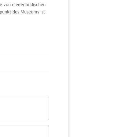
e von niederländischen
epunkt des Museums ist
mälde, das vom
um Oberhavel. Es zeigt
 bis zum Fall der
odernen Farbchemie im
itskulptur Fritz Cremers
 an das nahe KZ
n im holländischen Stil
zissen und viele andere
und