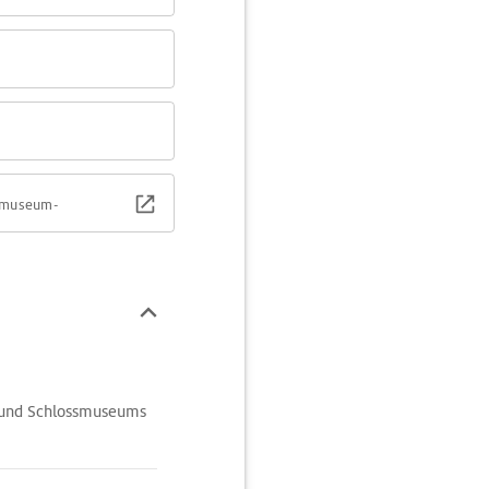
ssmuseum-
s- und Schlossmuseums