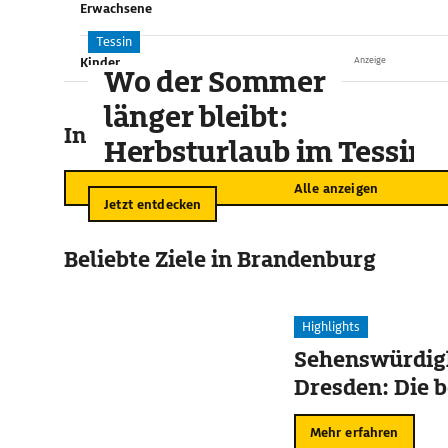
Erwachsene
Tessin
Kinder
Anzeige
Wo der Sommer
länger bleibt:
In der Umgebung
Herbsturlaub im Tessin
Alle anzeigen
Jetzt entdecken
Beliebte Ziele in Brandenburg
Highlights
Sehenswürdigk
Dresden: Die b
Mehr erfahren