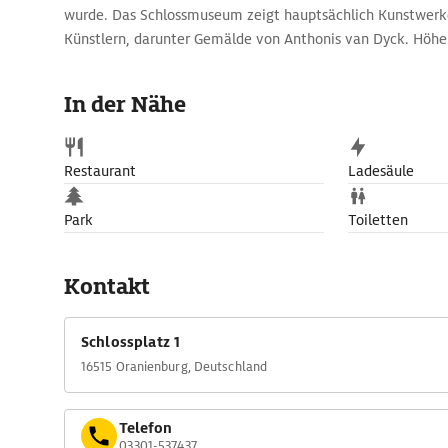
wurde. Das Schlossmuseum zeigt hauptsächlich Kunstwerk
Künstlern, darunter Gemälde von Anthonis van Dyck. Höh
das Porzellankabinett mit seinem hinreißenden Deckenge
Siegeszug des Porzellans durch Europa erzählt.
In der Nähe
Im Seitenflügel des Schlosses befindet sich das Kreismuse
Regionalgeschichte von der slawischen Siedlung ›Bothzowe‹
Mauer, und man erfährt auch, dass die Entwicklung der m
Restaurant
Ladesäule
Schloss ihren Ausgang fand. Vor dem Schloss fällt eine Gran
ins Auge: Die ›Anklagende‹ ist ein Mahnmal zum Gedenken
Park
Toiletten
Sachsenhausen.
Der Schlosspark Oranienburg wurde im 17. Jh. als Lustgarte
angelegt, im Frühling blühen hier Tulpen, Hyazinthen, Nar
Kontakt
Blumen mehr. Außerdem gibt es moderne Themengärten 
originelle Gartenzimmer.
Schlossplatz 1
16515 Oranienburg, Deutschland
Telefon
03301-537437