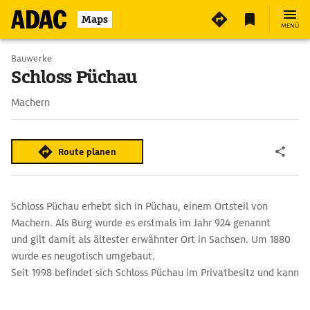
Maps
MENÜ
Bauwerke
Schloss Püchau
Machern
Route planen
Schloss Püchau erhebt sich in Püchau, einem Ortsteil von
Machern. Als Burg wurde es erstmals im Jahr 924 genannt
und gilt damit als ältester erwähnter Ort in Sachsen. Um 1880
wurde es neugotisch umgebaut.
Seit 1998 befindet sich Schloss Püchau im Privatbesitz und kann
bei historischen Schlossführungen besucht werden. Es dient
auch als Hochzeitslocation und Tagungsstätte, Veranstaltungs-