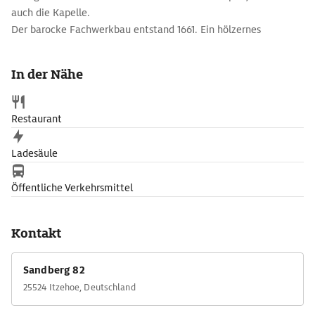
auch die Kapelle.
Der barocke Fachwerkbau entstand 1661. Ein hölzernes
Tonnengewölbe mit Deckengemälden wurde 1958 bei
Renovierungsarbeiten freigelegt.
In der Nähe
Heute ist die Kapelle v.a. beliebt als Schauplatz für Hochzeiten,
Taufen oder Veranstaltungen.
Restaurant
Ladesäule
Öffentliche Verkehrsmittel
Kontakt
Sandberg 82
25524 Itzehoe, Deutschland