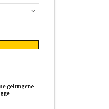
ine gelungene
ügge