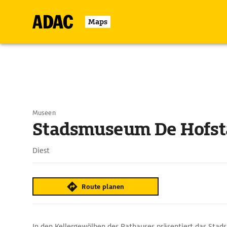
Maps
Museen
Stadsmuseum De Hofst
Diest
Route planen
In den Kellergewölben des Rathauses präsentiert das Sta