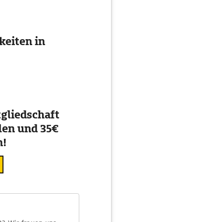
eiten in
gliedschaft
en und 35€
n!