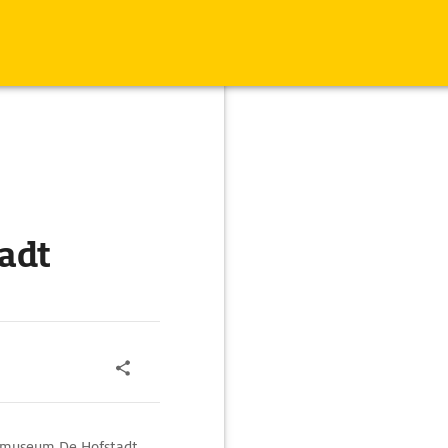
adt
dsmuseum De Hofstadt