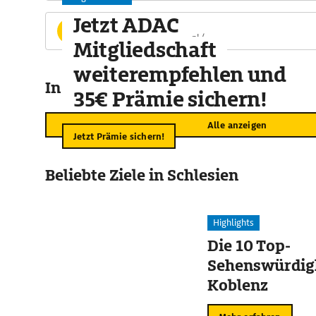
Jetzt ADAC
Website
http://www.szczyrkowski.pl/
Mitgliedschaft
weiterempfehlen und
In der Umgebung
35€ Prämie sichern!
Alle anzeigen
Jetzt Prämie sichern!
Beliebte Ziele in Schlesien
Highlights
Die 10 Top-
Sehenswürdigk
Koblenz