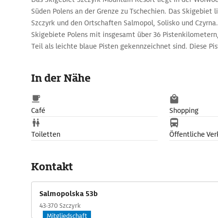
Süden Polens an der Grenze zu Tschechien. Das Skigebiet l
Szczyrk und den Ortschaften Salmopol, Solisko und Czyrna. 
Skigebiete Polens mit insgesamt über 36 Pistenkilometern
Teil als leichte blaue Pisten gekennzeichnet sind. Diese Pis
Anfänger und Genuss-Skifahrende geeignet. Daneben gibt 
mittelschwere und über 4 km schwere Pisten. Damit ist da
In der Nähe
Mountain Resort sehr vielfältig und darum auch sehr belieb
bringen die Wintersportbegeisterten auf eine Höhe von bis
Café
Shopping
Toiletten
Öffentliche Ver
Kontakt
Salmopolska 53b
43-370 Szczyrk
Mitgliedschaft