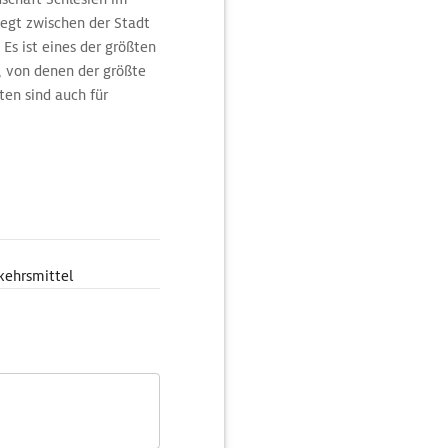
iegt zwischen der Stadt
Es ist eines der größten
, von denen der größte
ten sind auch für
es rund 10 km
s Skigebiet Szczyrk
t. Insgesamt 10 Lifte
 zu 1257 m.
kehrsmittel